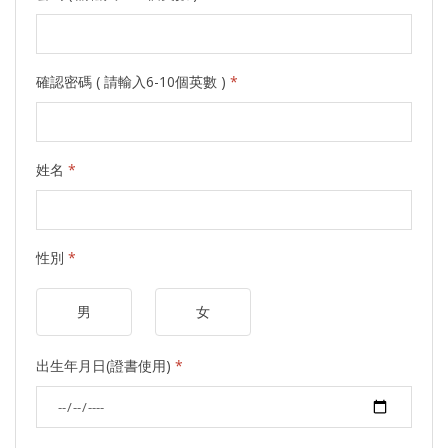
確認密碼 ( 請輸入6-10個英數 )
*
姓名
*
性別
*
男
女
出生年月日(證書使用)
*