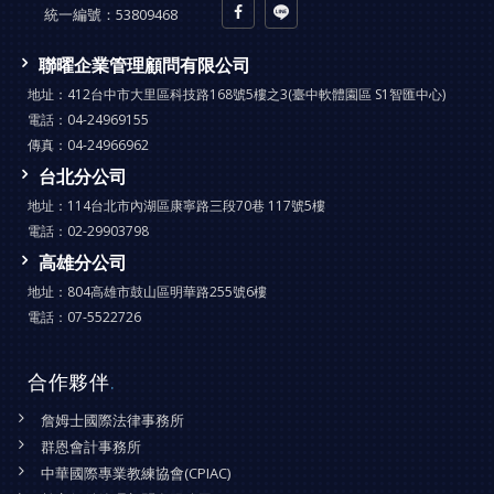
統一編號：
53809468
聯曜企業管理顧問有限公司
地址：
412台中市大里區科技路168號5樓之3(臺中軟體園區 S1智匯中心)
電話：
04-24969155
傳真：
04-24966962
台北分公司
地址：
114台北市內湖區康寧路三段70巷 117號5樓
電話：
02-29903798
高雄分公司
地址：
804高雄市鼓山區明華路255號6樓
電話：
07-5522726
合作夥伴
.
詹姆士國際法律事務所
群恩會計事務所
中華國際專業教練協會(CPIAC)