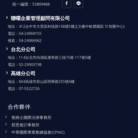
統一編號：
53809468
聯曜企業管理顧問有限公司
地址：
412台中市大里區科技路168號5樓之3(臺中軟體園區 S1智匯中心)
電話：
04-24969155
傳真：
04-24966962
台北分公司
地址：
114台北市內湖區康寧路三段70巷 117號5樓
電話：
02-29903798
高雄分公司
地址：
804高雄市鼓山區明華路255號6樓
電話：
07-5522726
合作夥伴
.
詹姆士國際法律事務所
群恩會計事務所
中華國際專業教練協會(CPIAC)