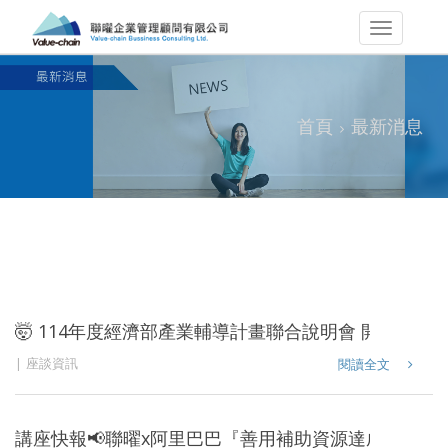
首頁
最新消息
🤯 114年度經濟部產業輔導計畫聯合說明會 開跑囉！ 
座談資訊
閱讀全文
講座快報📢聯曜x阿里巴巴『善用補助資源達成國際認