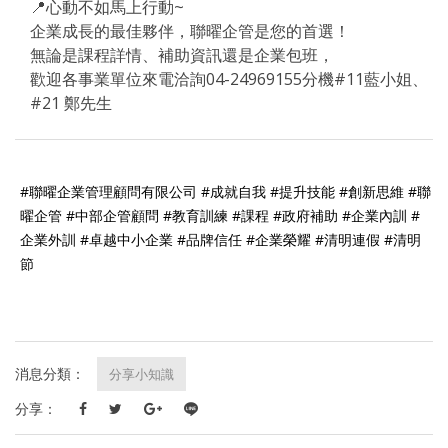
📍心動不如馬上行動~
企業成長的最佳夥伴，聯曜企管是您的首選！
無論是課程詳情、補助資訊還是企業包班，
歡迎各事業單位來電洽詢04-24969155分機#11藍小姐、
#21 鄭先生
#聯曜企業管理顧問有限公司 #成就自我 #提升技能 #創新思維 #聯
曜企管 #中部企管顧問 #教育訓練 #課程 #政府補助 #企業內訓 #
企業外訓 #卓越中小企業 #品牌信任 #企業榮耀 #清明連假 #清明
節
消息分類：
分享小知識
分享：