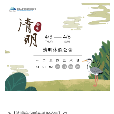
🌱【清明節小知識-連假公告】 🌱