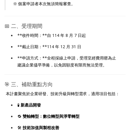
※ 個案申請者本次無須簡報審查。
📅 二、受理期間
**收件時間：**自 114 年 8 月 7 日起
**截止日期：**114 年 12 月 31 日
**申請方式：**全程採線上申請，受理至經費用罄為止
建議企業儘早準備，以免因額度有限而無法受理。
🎯 三、補助重點方向
本計畫聚焦於企業研發、技術升級與轉型需求，適用項目包括：
🧪
新產品開發
🔁
雙軸轉型：數位轉型與淨零轉型
🛠
技術加值與製程改善