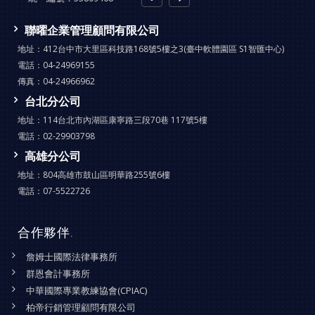
聯曜企業管理顧問有限公司
地址：
412台中市大里區科技路168號5樓之3(臺中軟體園區 S1智匯中心)
電話：
04-24969155
傳真：
04-24966962
台北分公司
地址：
114台北市內湖區康寧路三段70巷 117號5樓
電話：
02-29903798
高雄分公司
地址：
804高雄市鼓山區明華路255號6樓
電話：
07-5522726
合作夥伴
.
詹姆士國際法律事務所
群恩會計事務所
中華國際專業教練協會(CPIAC)
柏帝行銷管理顧問有限公司