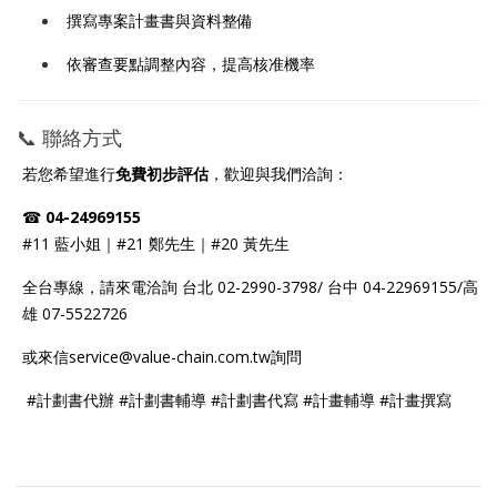
撰寫專案計畫書與資料整備
依審查要點調整內容，提高核准機率
📞 聯絡方式
若您希望進行
免費初步評估
，歡迎與我們洽詢：
☎
04-24969155
#11 藍小姐｜#21 鄭先生｜#20 黃先生
全台專線，請來電洽詢 台北 02-2990-3798/ 台中 04-22969155/高
雄 07-5522726
或來信service@value-chain.com.tw詢問
#計劃書代辦 #計劃書輔導 #計劃書代寫 #計畫輔導 #計畫撰寫