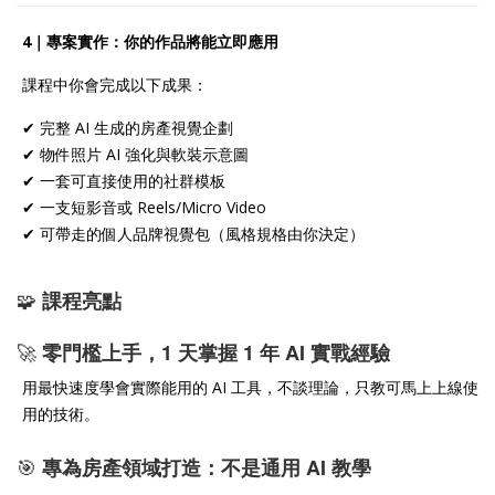
4｜專案實作：你的作品將能立即應用
課程中你會完成以下成果：
✔ 完整 AI 生成的房產視覺企劃
✔ 物件照片 AI 強化與軟裝示意圖
✔ 一套可直接使用的社群模板
✔ 一支短影音或 Reels/Micro Video
✔ 可帶走的個人品牌視覺包（風格規格由你決定）
🧩
課程亮點
🚀
零門檻上手，1 天掌握 1 年 AI 實戰經驗
用最快速度學會實際能用的 AI 工具，不談理論，只教可馬上上線使
用的技術。
🎯
專為房產領域打造：不是通用 AI 教學