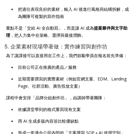
把過往表現良好的素材，輸入 AI 後進行風格與結構拆解，成
為團隊可複製的寫作指南
重點不是「交給 AI 全自動寫」，而是讓 AI 成為
提案夥伴與文字助
理
，把人力集中在策略、選擇與最後潤飾。
5. 企業素材現場帶著做：實作練習與創作坊
為了讓課後可以直接用在工作上，我們鼓勵學員在報名前先準備：
目前公司正在推廣的產品／服務
近期需要撰寫的實際素材（例如官網文案、EDM、Landing
Page、社群活動、廣告投放文案）
課程中會安排「品牌分組創作坊」，由講師帶著團隊：
依據課堂學到的格式重寫現有文案
用 AI 生成多版內容並比較優缺點
形成一套適合公司內部的「文案撰寫 SOP＋AI 使用守則」