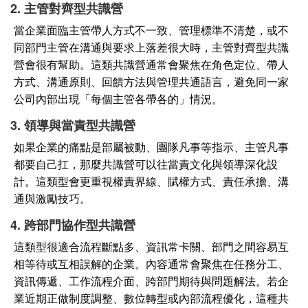
2. 主管對齊型共識營
當企業面臨主管帶人方式不一致、管理標準不清楚，或不
同部門主管在溝通與要求上落差很大時，主管對齊型共識
營會很有幫助。這類共識營通常會聚焦在角色定位、帶人
方式、溝通原則、回饋方法與管理共通語言，避免同一家
公司內部出現「每個主管各帶各的」情況。
3. 領導與當責型共識營
如果企業的痛點是部屬被動、團隊凡事等指示、主管凡事
都要自己扛，那麼共識營可以往當責文化與領導深化設
計。這類型會更重視權責界線、賦權方式、責任承擔、溝
通與激勵技巧。
4. 跨部門協作型共識營
這類型很適合流程斷點多、資訊常卡關、部門之間容易互
相等待或互相誤解的企業。內容通常會聚焦在任務分工、
資訊傳遞、工作流程介面、跨部門期待與問題解法。若企
業近期正做制度調整、數位轉型或內部流程優化，這種共