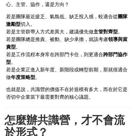
心、主管、協作，還是方向？
若是團隊最近疲乏、氣氛低、缺乏投入感，較適合從
團隊
激勵型
切入。
若是主管群帶人方式差異大，建議優先做
主管對齊型
。
若是團隊總是推責、被動、缺少承擔，就該考慮
領導與當
責型
。
若是工作流程本身常在跨部門卡住，則更適合
跨部門協作
型
。
若是企業正進入新年度、新階段或轉型前期，那就很適合
做
年度策略型
。
也就是說，共識營的價值不在於規模有多大，而在於它是
否切中企業當下最需要對齊的核心議題。
怎麼辦共識營，才不會流
於形式？