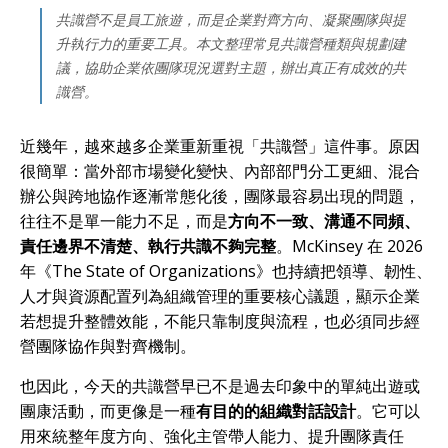
共識營不是員工旅遊，而是企業對齊方向、凝聚團隊與提
升執行力的重要工具。本文整理常見共識營種類與規劃建
議，協助企業依團隊現況選對主題，辦出真正有成效的共
識營。
近幾年，越來越多企業重新重視「共識營」這件事。原因
很簡單：當外部市場變化變快、內部部門分工更細、混合
辦公與跨地協作逐漸常態化後，團隊最容易出現的問題，
往往不是單一能力不足，而是
方向不一致、溝通不同頻、
責任邊界不清楚、執行共識不夠完整
。McKinsey 在 2026
年《The State of Organizations》也持續把領導、韌性、
人才與資源配置列為組織管理的重要核心議題，顯示企業
若想提升整體效能，不能只靠制度與流程，也必須同步經
營團隊協作與對齊機制。
也因此，今天的共識營早已不是過去印象中的單純出遊或
團康活動，而更像是一種
有目的的組織對話設計
。它可以
用來統整年度方向、強化主管帶人能力、提升團隊責任