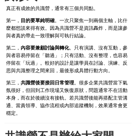
真正有成效的共識營，通常有三個共同點。
第一，
目的要單純明確
。一次只聚焦一到兩個主軸，比什
麼都想談來得有效。因為共識營不是資訊轟炸，而是讓參
與者真的帶走一致理解與可執行結論。
第二，
內容要兼顧討論與轉化
。只有演講、沒有互動，參
與者容易停留在「聽過」；只有活動、沒有整理，也容易
停留在「玩過」。較好的設計是讓學員在討論、演練、反
思與共識整理之間來回，最後形成具體行動方向。
第三，
共識營後要接回日常管理
。很多企業共識營當下氣
氛很好，但回到工作現場又恢復原狀，問題通常不在活動
本身，而在於後續沒有接軌。若共識營後能再搭配主管溝
通、當責領導、協作流程或內部追蹤機制，效果通常會更
穩定。
共識營不是辦給大家開