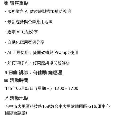
🎯 講座重點
服務業之 AI 數位轉型措施補助說明
•
最新趨勢與企業應用地圖
•
近期 AI 功能分享
•
自動化應用案例分享
•
AI 工具使用：提問架構與 Prompt 使用
•
如何問好 AI：好問題與壞問題解析
•
👨🏻‍🏫 講師：何佳勳 總經理
📅 活動時間
115年06月03日（星期三）13:00－17:00
📍 活動地點
台中市大里區科技路168號(台中大里軟體園區-S1智匯中心
國際會議廳)