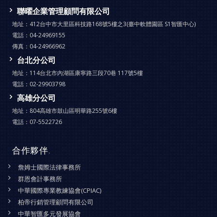
聯曜企業管理顧問有限公司
地址：
412台中市大里區科技路168號5樓之3(臺中軟體園區 S1智匯中心)
電話：
04-24969155
傳真：
04-24966962
台北分公司
地址：
114台北市內湖區康寧路三段70巷 117號5樓
電話：
02-29903798
高雄分公司
地址：
804高雄市鼓山區明華路255號6樓
電話：
07-5522726
合作夥伴
.
詹姆士國際法律事務所
群恩會計事務所
中華國際專業教練協會(CPIAC)
柏帝行銷管理顧問有限公司
中華智匯多元發展協會