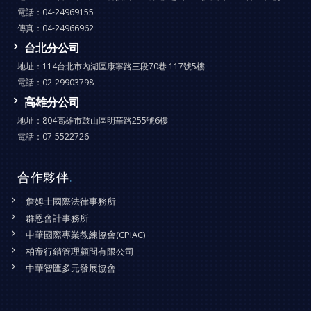
電話：
04-24969155
傳真：
04-24966962
台北分公司
地址：
114台北市內湖區康寧路三段70巷 117號5樓
電話：
02-29903798
高雄分公司
地址：
804高雄市鼓山區明華路255號6樓
電話：
07-5522726
合作夥伴
.
詹姆士國際法律事務所
群恩會計事務所
中華國際專業教練協會(CPIAC)
柏帝行銷管理顧問有限公司
中華智匯多元發展協會