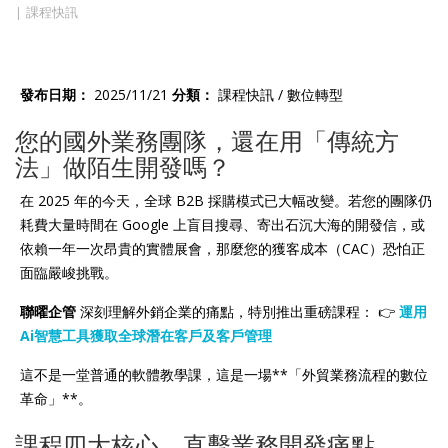
課程快訊
發布日期：
2025/11/21
分類：
課程快訊 / 數位轉型
您的國外業務團隊，還在用「傳統方
法」做陌生開發嗎？
在 2025 年的今天，全球 B2B 採購模式已大幅改變。若您的團隊仍
耗費大量時間在 Google 上盲目搜尋、寄出石沉大海的開發信，或
依賴一年一次昂貴的實體展會，那麼您的獲客成本（CAC）恐怕正
面臨嚴峻挑戰。
聯曜企管
深刻理解外銷企業的痛點，特別推出重磅課程： 👉
運用
Ai智慧工具獲取全球潛在客戶及客戶管理
這不是一堂普通的軟體教學課，這是一場**「外貿業務流程的數位
革命」**。
課程四大核心，直擊業務開發痛點