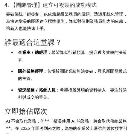
4. 【團隊管理】建立可複製的成功模式
突破傳統「師徒制」或依賴超級業務員的瓶頸。透過系統化管理，
為快速增長的團隊建立標準規則，降低對個別業務員能力的依賴，
讓新人也能快速上手。
誰最適合這堂課？
企業主 / 總經理
：希望降低行銷預算，提升獲客效率的決策
者。
國外業務經理
：苦惱於團隊業績無法突破，尋求新開發模式
的主管。
資深業務 / 拓銷人員
：希望擺脫繁瑣的資料輸入，專注於談
判與成交的菁英。
立即搶佔席次
AI 不會取代業務，但**「擅長使用 AI 的業務」將會取代傳統業務
**。在 2026 年即將到來之際，為您的企業裝上最強的數位獲客引