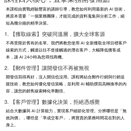
本課程由實戰經驗豐富的講師引導，教您如何利用最新的 AI 技術，
將原本需要「一個業務團隊」才能完成的資料蒐集與分析工作，縮
短為幾分鐘的精準決策。
1. 【獲取線索】突破同溫層，擴大全球客源
不再受限於舊有的名單。我們將教您使用 AI 全新獲取全球目標客戶
線索的方式，觸達以往不曾接觸過的潛在客戶，大幅降低獲客成
本，讓 AI 24小時為您尋找商機。
2. 【郵件管理】讓開發信不再被無視
開發信寫得再好，沒人開信也沒用。課程將結合郵件行銷與行銷追
蹤技術，教您如何優化發信策略，並利用 AI 輔助撰寫高轉換率的內
容，讓您的銷售線索轉化率翻倍。
3. 【客戶管理】數據化決策，拒絕憑感覺
結合大數據與 AI 計算能力，實現客戶細節化管理。分辨哪些是「無
效詢價」，哪些是「準成交客戶」，將寶貴的業務時間花在對的人
身上。