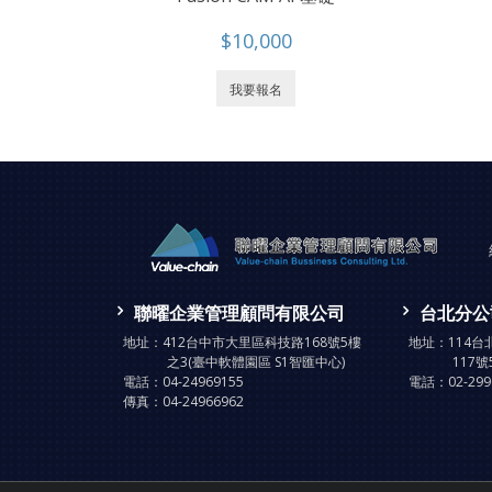
$10,000
我要報名
聯曜企業管理顧問有限公司
台北分公
地址：
412台中市大里區科技路168號5樓
地址：
114
之3(臺中軟體園區 S1智匯中心)
117號
電話：
04-24969155
電話：
02-29
傳真：
04-24966962