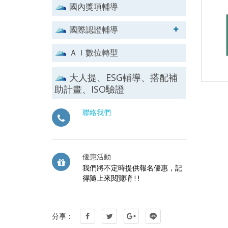
國內獎項輔導
國際認證輔導
ＡＩ數位轉型
大人提、ESG輔導、搭配補
助計畫、ISO驗證
聯絡我們
優惠活動
我們將不定時提供報名優惠，記
得隨上來閱覽唷 ! !
分享：