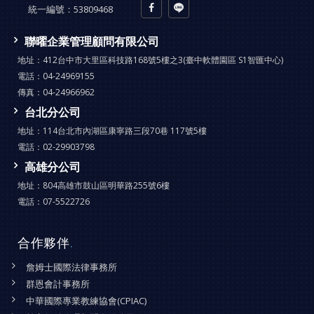
統一編號：
53809468
聯曜企業管理顧問有限公司
地址：
412台中市大里區科技路168號5樓之3(臺中軟體園區 S1智匯中心)
電話：
04-24969155
傳真：
04-24966962
台北分公司
地址：
114台北市內湖區康寧路三段70巷 117號5樓
電話：
02-29903798
高雄分公司
地址：
804高雄市鼓山區明華路255號6樓
電話：
07-5522726
合作夥伴
.
詹姆士國際法律事務所
群恩會計事務所
中華國際專業教練協會(CPIAC)