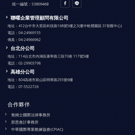
統一編號：
53809468
聯曜企業管理顧問有限公司
地址：
412台中市大里區科技路168號5樓之3(臺中軟體園區 S1智匯中心)
電話：
04-24969155
傳真：
04-24966962
台北分公司
地址：
114台北市內湖區康寧路三段70巷 117號5樓
電話：
02-29903798
高雄分公司
地址：
804高雄市鼓山區明華路255號6樓
電話：
07-5522726
合作夥伴
.
詹姆士國際法律事務所
群恩會計事務所
中華國際專業教練協會(CPIAC)