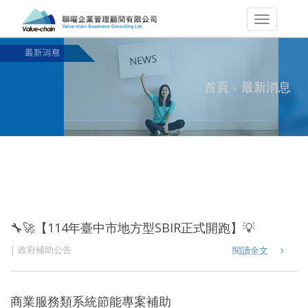
首頁
最新消息
🔧🚀【114年臺中市地方型SBIR正式開跑】💡💰
政府補助公告
閱讀全文
商業服務類系統節能專案補助