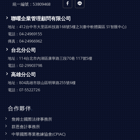
統一編號：
53809468
聯曜企業管理顧問有限公司
地址：
412台中市大里區科技路168號5樓之3(臺中軟體園區 S1智匯中心)
電話：
04-24969155
傳真：
04-24966962
台北分公司
地址：
114台北市內湖區康寧路三段70巷 117號5樓
電話：
02-29903798
高雄分公司
地址：
804高雄市鼓山區明華路255號6樓
電話：
07-5522726
合作夥伴
.
詹姆士國際法律事務所
群恩會計事務所
中華國際專業教練協會(CPIAC)