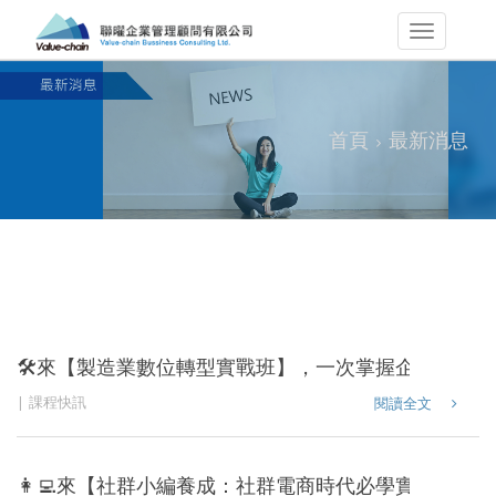
首頁
最新消息
🛠️來【製造業數位轉型實戰班】，一次掌握企業升級
課程快訊
閱讀全文
👩‍💻來【社群小編養成：社群電商時代必學實戰技