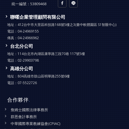
統一編號：
53809468
聯曜企業管理顧問有限公司
地址：
412台中市大里區科技路168號5樓之3(臺中軟體園區 S1智匯中心)
電話：
04-24969155
傳真：
04-24966962
台北分公司
地址：
114台北市內湖區康寧路三段70巷 117號5樓
電話：
02-29903798
高雄分公司
地址：
804高雄市鼓山區明華路255號6樓
電話：
07-5522726
合作夥伴
.
詹姆士國際法律事務所
群恩會計事務所
中華國際專業教練協會(CPIAC)