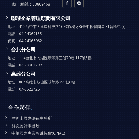
統一編號：
53809468
聯曜企業管理顧問有限公司
地址：
412台中市大里區科技路168號5樓之3(臺中軟體園區 S1智匯中心)
電話：
04-24969155
傳真：
04-24966962
台北分公司
地址：
114台北市內湖區康寧路三段70巷 117號5樓
電話：
02-29903798
高雄分公司
地址：
804高雄市鼓山區明華路255號6樓
電話：
07-5522726
合作夥伴
.
詹姆士國際法律事務所
群恩會計事務所
中華國際專業教練協會(CPIAC)