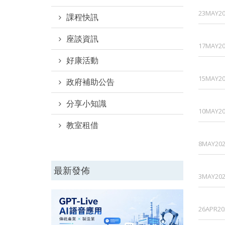
23MAY20
課程快訊
座談資訊
17MAY20
好康活動
15MAY20
政府補助公告
分享小知識
10MAY20
教室租借
8MAY202
最新發佈
3MAY202
26APR20