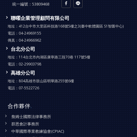
統一編號：
53809468
聯曜企業管理顧問有限公司
地址：
412台中市大里區科技路168號5樓之3(臺中軟體園區 S1智匯中心)
電話：
04-24969155
傳真：
04-24966962
台北分公司
地址：
114台北市內湖區康寧路三段70巷 117號5樓
電話：
02-29903798
高雄分公司
地址：
804高雄市鼓山區明華路255號6樓
電話：
07-5522726
合作夥伴
.
詹姆士國際法律事務所
群恩會計事務所
中華國際專業教練協會(CPIAC)