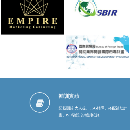
輔訓實績
記載關於 大人提、ESG輔導、搭配補助計
畫、ISO驗證 的輔訓紀錄