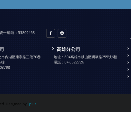
統一編號：
53809468
司
高雄分公司
台北市內湖區康寧路三段70巷
地址：
804高雄市鼓山區明華路255號6樓
5樓
電話：
07-5522726
903798
d. Designed by
Eplus.