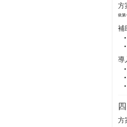
方
依第
補
導
四
方