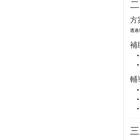
二
方
透過
補
輔
三