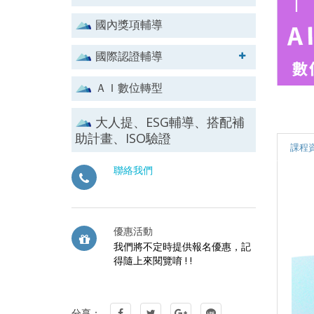
國內獎項輔導
國際認證輔導
ＡＩ數位轉型
大人提、ESG輔導、搭配補
助計畫、ISO驗證
課程
聯絡我們
優惠活動
我們將不定時提供報名優惠，記
得隨上來閱覽唷 ! !
分享：