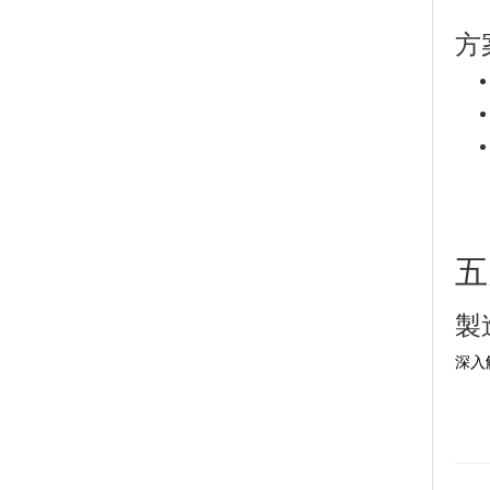
方
五
製
深入