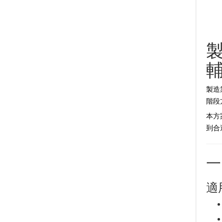
製
製造
階段
本方
到合
一
適