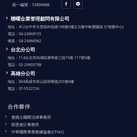
統一編號：
53809468
聯曜企業管理顧問有限公司
地址：
412台中市大里區科技路168號5樓之3(臺中軟體園區 S1智匯中心)
電話：
04-24969155
傳真：
04-24966962
台北分公司
地址：
114台北市內湖區康寧路三段70巷 117號5樓
電話：
02-29903798
高雄分公司
地址：
804高雄市鼓山區明華路255號6樓
電話：
07-5522726
合作夥伴
.
詹姆士國際法律事務所
群恩會計事務所
中華國際專業教練協會(CPIAC)