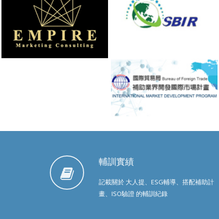
輔訓實績
記載關於 大人提、ESG輔導、搭配補助計
畫、ISO驗證 的輔訓紀錄