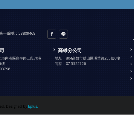
統一編號：
53809468
司
高雄分公司
台北市內湖區康寧路三段70巷
地址：
804高雄市鼓山區明華路255號6樓
5樓
電話：
07-5522726
903798
d. Designed by
Eplus.