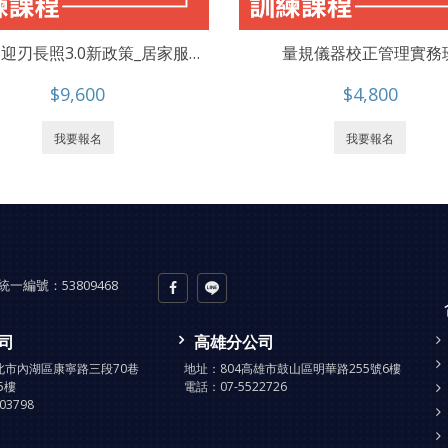
LTC-08迎刃長照3.0新政策_居家服務品質督考評鑑指標之研究探討
量規儀器校正管理實務
$9,600
$4,800
我要報名
我要報名
統一編號：
53809468
司
高雄分公司
台北市內湖區康寧路三段70巷
地址：
804高雄市鼓山區明華路255號6樓
5樓
電話：
07-5522726
903798