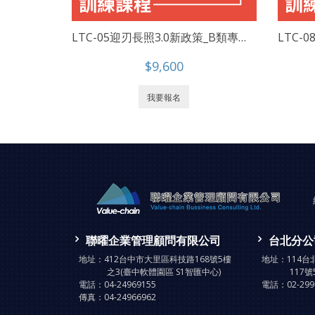
LTC-05迎刃長照3.0新政策_B類專業照護品質各指標深度探討
$9,600
我要報名
聯曜企業管理顧問有限公司
台北分公
地址：
412台中市大里區科技路168號5樓
地址：
114
之3(臺中軟體園區 S1智匯中心)
117號
電話：
04-24969155
電話：
02-29
傳真：
04-24966962