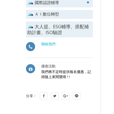
國際認證輔導
ＡＩ數位轉型
大人提、ESG輔導、搭配補
助計畫、ISO驗證
聯絡我們
優惠活動
我們將不定時提供報名優惠，記
得隨上來閱覽唷 ! !
分享：