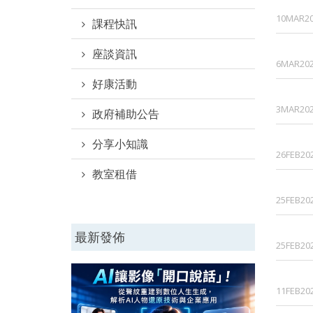
10MAR2
課程快訊
座談資訊
6MAR20
好康活動
3MAR20
政府補助公告
分享小知識
26FEB20
教室租借
25FEB20
最新發佈
25FEB20
11FEB20