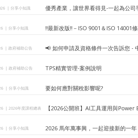
優秀產業，讓世界看得見-一起為公司爭
026
分享小知識
‼️最新改版‼️－ISO 9001＆ISO 
26
分享小知識
📢 如何申請及資格條件一次告訴您 -
26
政府補助公告
TPS精實管理-案例說明
26
政府補助公告
要如何應對關稅影響呢?
26
分享小知識
【2026公開班】AI工具運用與Power
26
2026年度課程總表
2026 馬年萬事興，一起迎接新的一年
26
分享小知識