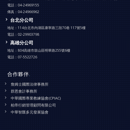
電話：
04-24969155
傳真：
04-24966962
台北分公司
地址：
114台北市內湖區康寧路三段70巷 117號5樓
電話：
02-29903798
高雄分公司
地址：
804高雄市鼓山區明華路255號6樓
電話：
07-5522726
合作夥伴
.
詹姆士國際法律事務所
群恩會計事務所
中華國際專業教練協會(CPIAC)
柏帝行銷管理顧問有限公司
中華智匯多元發展協會