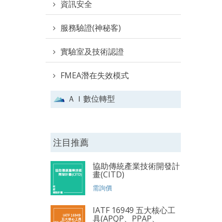
資訊安全
服務驗證(神秘客)
實驗室及技術認證
FMEA潛在失效模式
ＡＩ數位轉型
注目推薦
協助傳統產業技術開發計
畫(CITD)
需詢價
IATF 16949 五大核心工
具(APQP、PPAP、