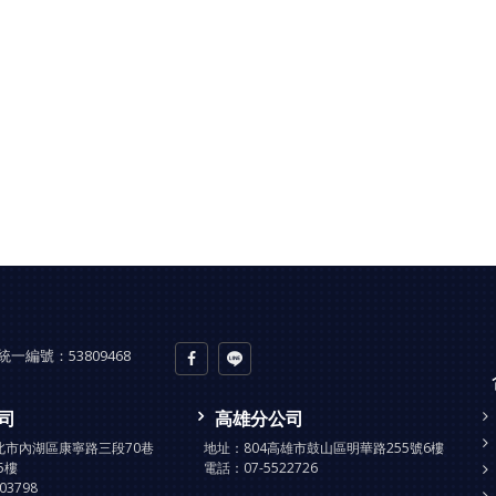
統一編號：
53809468
司
高雄分公司
台北市內湖區康寧路三段70巷
地址：
804高雄市鼓山區明華路255號6樓
5樓
電話：
07-5522726
903798