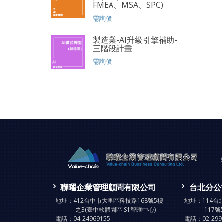
FMEA、MSA、SPC)
需詢價
製造業-AI升級引擎補助-
三階段計畫
需詢價
聯曜企業管理顧問有限公司
台北分公
地址：
412台中市大里區科技路168號5樓
地址：
114
之3(臺中軟體園區 S1智匯中心)
117號
電話：
04-24969155
電話：
02-29