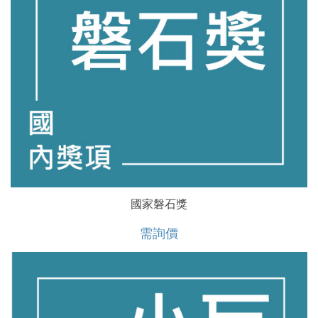
國家磐石獎
需詢價