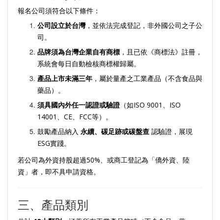
報名公司須符合以下條件：
公司設立於台灣
，並依法完成登記，非外國公司之子公
司。
品牌須為台灣企業自有商標
，且已依《商標法》註冊，
系統會每日自動檢核商標權歸屬。
產品上市未滿三年
，屬於量產之工業產品（不含食品與
藥品）。
須具國內外任一認證或驗證
（如ISO 9001、ISO
14001、CE、FCC等）。
鼓勵產品納入
永續、碳足跡或碳盤查
認驗證，展現
ESG實踐。
若公司為外資持股超過50%、或商工登記為「僑外資、陸
資」者，即不具申請資格。
三、產品類別