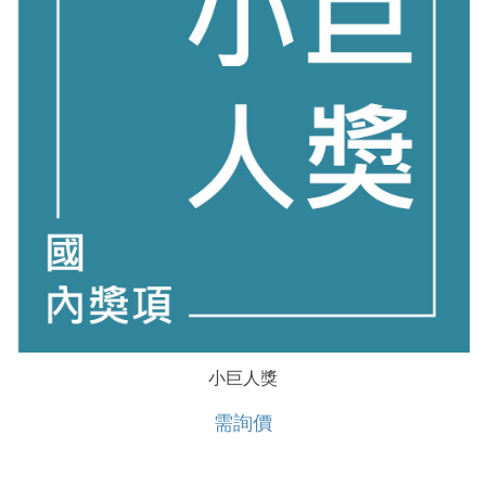
小巨人獎
需詢價