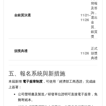
簡報
及答
詢，
金銀質決選
11/21–
選出
11/26
金
質、
銀質
獎
正式
頒獎典禮
11/26
頒獎
典禮
五、報名系統與新措施
本屆新增
電子簽章制度
，可使用「經濟部工商憑證」完成線
上簽署：
公司聲明書及製造／研發單位證明可直接電子簽章，免
郵寄紙本。