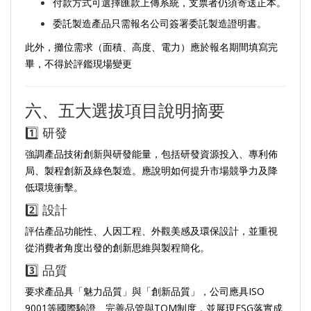
付款方式可選擇匯款上傳系統，支票者仍須寄送正本。
委託製造產品只需報名公司簽署委託製造證明書。
此外，攤位需求（面積、高度、電力）應於報名期間填寫完
畢，不得於評鑑現場變更
六、五大選拔項目說明摘要
1️⃣ 研發
強調產品技術創新與研發能量，包括研發資源投入、專利佈
局、製程創新及綠色製造。應說明如何提升市場競爭力及降
低環境衝擊。
2️⃣ 設計
評估產品功能性、人因工程、外觀美感及環保設計，並重視
從消費者角度出發的創新思維與製程簡化。
3️⃣ 品質
要求產品具「魅力品質」與「創新品質」，公司應具ISO
9001等國際驗證、完善品管與TQM制度，並展現ESG落實成