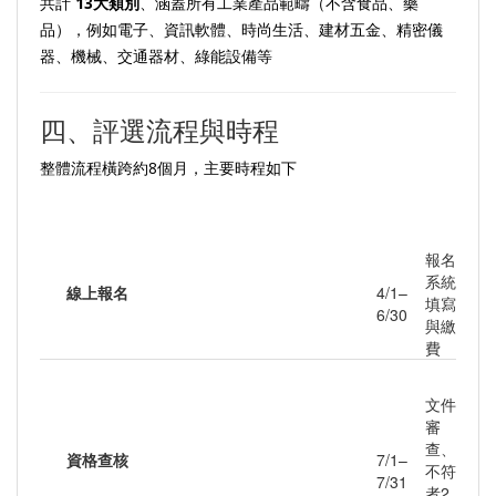
共計
13大類別
、涵蓋所有工業產品範疇（不含食品、藥
品），例如電子、資訊軟體、時尚生活、建材五金、精密儀
器、機械、交通器材、綠能設備等
四、評選流程與時程
整體流程橫跨約8個月，主要時程如下
報名
系統
線上報名
4/1–
填寫
6/30
與繳
費
文件
審
查、
資格查核
7/1–
不符
7/31
者2