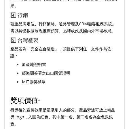
果。
4️⃣ 行銷
著重品牌定位、行銷策略、通路管理及CRM顧客服務系統。
需以具體數據展現推廣預算、品牌成效及國內外市場布局。
5️⃣ 台灣產製
產品若為「完全在台製造」，須提供下列任一文件作為佐
證：
原產地證明書
經海關簽署之出口國貨證明
MIT微笑標章
獎項價值-
得獎後的宣傳效果是最吸引人的部分、產品旁邊可放上精品
獎Logo，入圍為紅色、其中第一名、第二名各為金色跟銀
色。