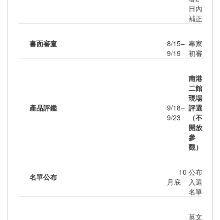
日內
補正
書面審查
8/15–
專家
9/19
初審
南港
二館
現場
產品評鑑
9/18–
評選
9/23
（不
開放
參
觀）
10
公布
名單公布
月底
入選
名單
英文