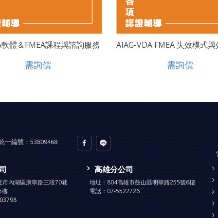
EA軟體＆FMEA課程與諮詢服務
需詢價
需詢價
統一編號：
53809468
司
高雄分公司
台北市內湖區康寧路三段70巷
地址：
804高雄市鼓山區明華路255號6樓
5樓
電話：
07-5522726
903798