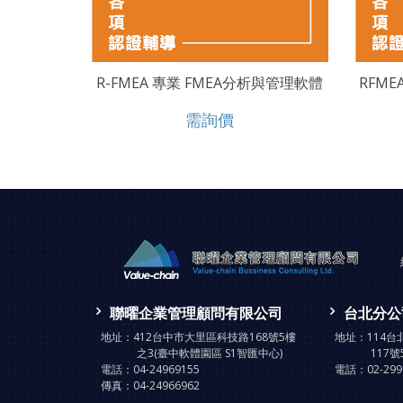
R-FMEA 專業 FMEA分析與管理軟體
RFM
需詢價
聯曜企業管理顧問有限公司
台北分公
地址：
412台中市大里區科技路168號5樓
地址：
114
之3(臺中軟體園區 S1智匯中心)
117號
電話：
04-24969155
電話：
02-29
傳真：
04-24966962