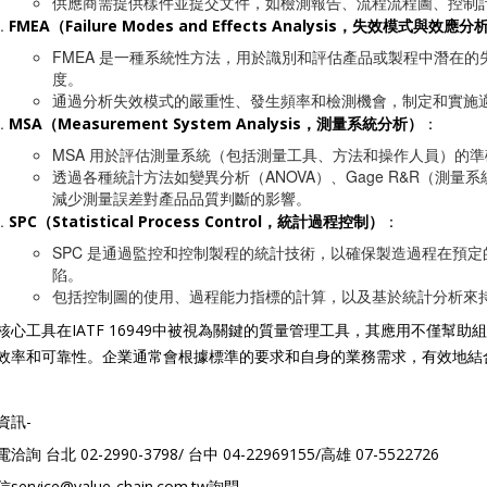
供應商需提供樣件並提交文件，如檢測報告、流程流程圖、控制
FMEA（Failure Modes and Effects Analysis，失效模式與效應分
FMEA 是一種系統性方法，用於識別和評估產品或製程中潛在
度。
通過分析失效模式的嚴重性、發生頻率和檢測機會，制定和實施
MSA（Measurement System Analysis，測量系統分析）
：
MSA 用於評估測量系統（包括測量工具、方法和操作人員）的
透過各種統計方法如變異分析（ANOVA）、Gage R&R（測
減少測量誤差對產品品質判斷的影響。
SPC（Statistical Process Control，統計過程控制）
：
SPC 是通過監控和控制製程的統計技術，以確保製造過程在預
陷。
包括控制圖的使用、過程能力指標的計算，以及基於統計分析來
核心工具在IATF 16949中被視為關鍵的質量管理工具，其應用不僅幫
效率和可靠性。企業通常會根據標準的要求和自身的業務需求，有效地結
資訊-
洽詢 台北 02-2990-3798/ 台中 04-22969155/高雄 07-5522726
service@value-chain.com.tw詢問