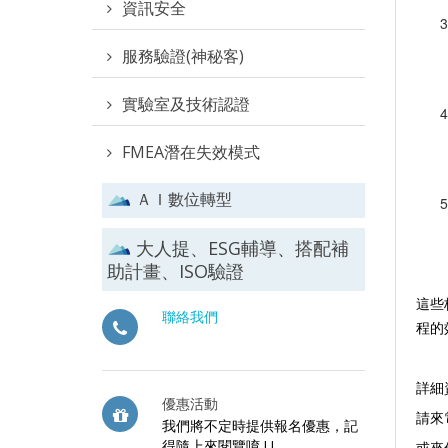
資訊安全
服務驗證(神秘客)
實驗室及技術認證
FMEA潛在失效模式
ＡＩ數位轉型
大人提、ESG輔導、搭配補
助計畫、ISO驗證
這些
聯絡我們
程的
詳細
優惠活動
請來電
我們將不定時提供報名優惠，記
得隨上來閱覽唷 ! !
或來信