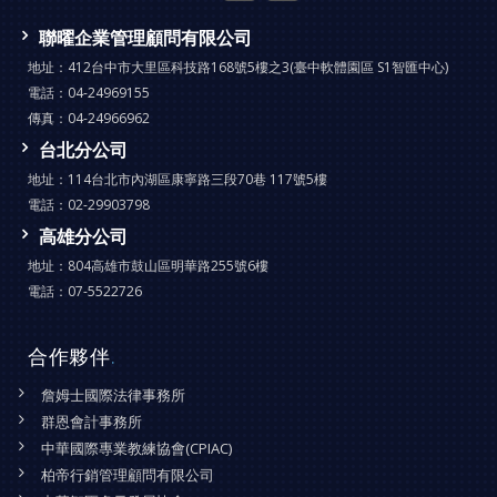
聯曜企業管理顧問有限公司
地址：
412台中市大里區科技路168號5樓之3(臺中軟體園區 S1智匯中心)
電話：
04-24969155
傳真：
04-24966962
台北分公司
地址：
114台北市內湖區康寧路三段70巷 117號5樓
電話：
02-29903798
高雄分公司
地址：
804高雄市鼓山區明華路255號6樓
電話：
07-5522726
合作夥伴
.
詹姆士國際法律事務所
群恩會計事務所
中華國際專業教練協會(CPIAC)
柏帝行銷管理顧問有限公司