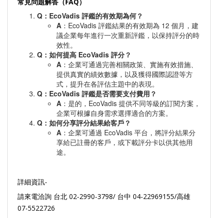
常見問題解答（FAQ）
Q
：EcoVadis 評鑑的有效期為何？
A
：EcoVadis 評鑑結果的有效期為 12 個月，建
議企業每年進行一次重新評鑑，以保持評分的時
效性。
Q
：如何提高 EcoVadis 評分？
A
：企業可通過完善相關政策、實施有效措施、
提供真實的績效數據，以及獲得國際認證等方
式，提升在各評估主題中的表現。
Q
：EcoVadis 評鑑是否需要支付費用？
A
：是的，EcoVadis 提供不同等級的訂閱方案，
企業可根據自身需求選擇適合的方案。
Q
：如何分享評分結果給客戶？
A
：企業可通過 EcoVadis 平台，將評分結果分
享給已註冊的客戶，或下載評分卡以供其他用
途。
詳細資訊-
請來電洽詢 台北 02-2990-3798/ 台中 04-22969155/高雄
07-5522726