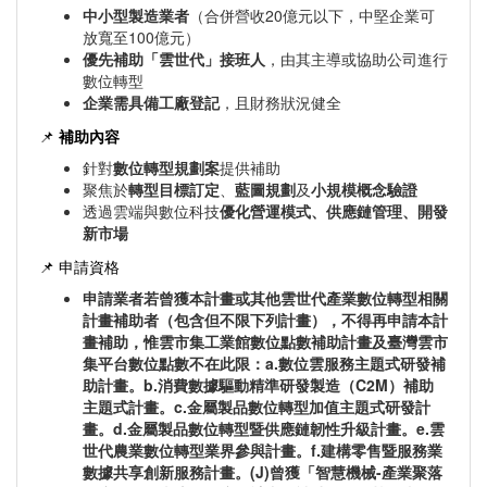
中小型製造業者
（合併營收20億元以下，中堅企業可
放寬至100億元）
優先補助「雲世代」接班人
，由其主導或協助公司進行
數位轉型
企業需具備工廠登記
，且財務狀況健全
📌
補助內容
針對
數位轉型規劃案
提供補助
聚焦於
轉型目標訂定
、
藍圖規劃
及
小規模概念驗證
透過雲端與數位科技
優化營運模式、供應鏈管理、開發
新市場
📌 申請資格
申請業者若曾獲本計畫或其他雲世代產業數位轉型相關
計畫補助者（包含但不限下列計畫），不得再申請本計
畫補助，惟雲市集工業館數位點數補助計畫及臺灣雲市
集平台數位點數不在此限：
a.數位雲服務主題式研發補
助計畫。
b.消費數據驅動精準研發製造（C2M）補助
主題式計畫。
c.金屬製品數位轉型加值主題式研發計
畫。
d.金屬製品數位轉型暨供應鏈韌性升級計畫。
e.雲
世代農業數位轉型業界參與計畫。
f.建構零售暨服務業
數據共享創新服務計畫。
(J)曾獲「智慧機械-產業聚落