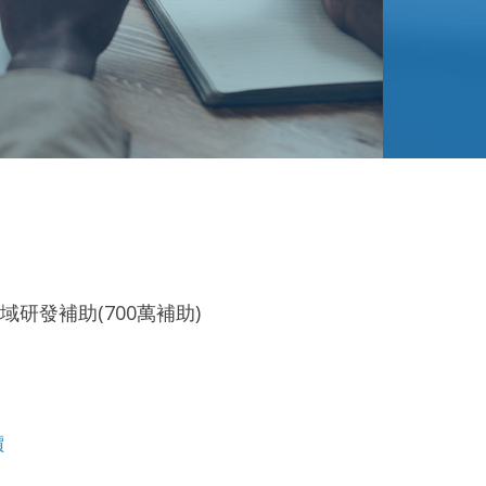
域研發補助(700萬補助)
價