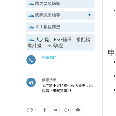
國內獎項輔導
國際認證輔導
ＡＩ數位轉型
大人提、ESG輔導、搭配補
助計畫、ISO驗證
申
聯絡我們
優惠活動
我們將不定時提供報名優惠，記
得隨上來閱覽唷 ! !
分享：