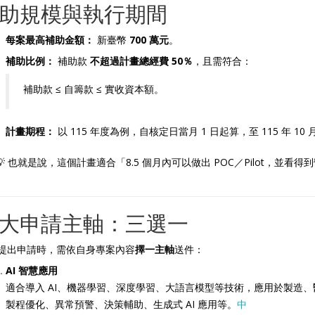
助規模與執行期間
每案最高補助金額：
新臺幣
700 萬元
。
補助比例：
補助款
不超過計畫總經費 50％
，且需符合：
補助款 ≤ 自籌款 ≤ 實收資本額。
計畫期程：
以 115 年度為例，自核定日當月 1 日起算，至 115 年 10 
💡 也就是說，這個計畫適合「8.5 個月內可以做出 POC／Pilot，並
大申請主軸：三選一
提出申請時，需依自身專案內容
擇一主軸
送件：
AI 智慧應用
適合導入 AI、機器學習、深度學習、大語言模型等技術，應用於製造
製程優化、異常預警、決策輔助、生成式 AI 應用等。
中