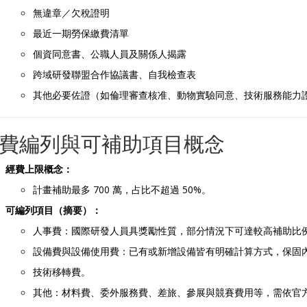
無違章／欠稅證明
最近一期勞保繳費清單
個資同意書、公職人員及關係人揭露
跨域研發聯盟合作協議書、自我檢查表
其他必要佐證（如倫理審查核准、動物實驗同意、技術服務能力
費編列與可補助項目概念
經費上限概念：
計畫補助最多 700 萬，占比不超過 50%。
可編列項目（摘要）：
人事費：國際研發人員具獎勵性質，部分情況下可達較高補助比
設備費與設備使用費：已有或新增設備皆有明確計算方式，保固
技術移轉費。
其他：材料費、委外服務費、差旅、參展與競賽費用等，需依官