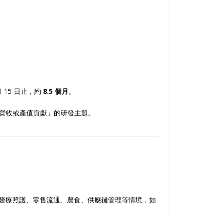
月 15 日止，約
8.5 個月
。
看得到營收或產值貢獻」的研發主題。
、醫療照護、零售流通、農食、供應鏈管理等情境，如