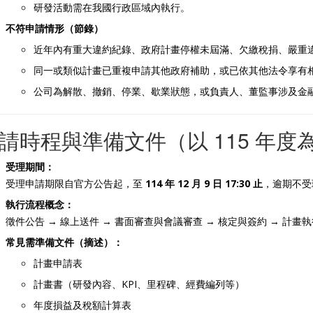
研發活動需在我國行政區域內執行。
不符申請情形（節錄）
近年內有重大違約紀錄、政府計畫停權未屆滿、欠繳稅捐、嚴重
同一或類似計畫已重複申請其他政府補助，或已依其他法令享有
公司為解散、撤銷、停業、歇業狀態，或負責人、董監事涉及金
請時程與準備文件（以 115 年度
受理期間：
受理申請期限自官方公告起，至
114 年 12 月 9 日 17:30 止
，逾期不受
執行流程概念：
徵件公告 → 線上送件 → 書面審查與會議審查 → 核定與簽約 → 計畫執
常見需準備文件（摘述）：
計畫申請表
計畫書（研發內容、KPI、里程碑、經費編列等）
年度損益及稅額計算表