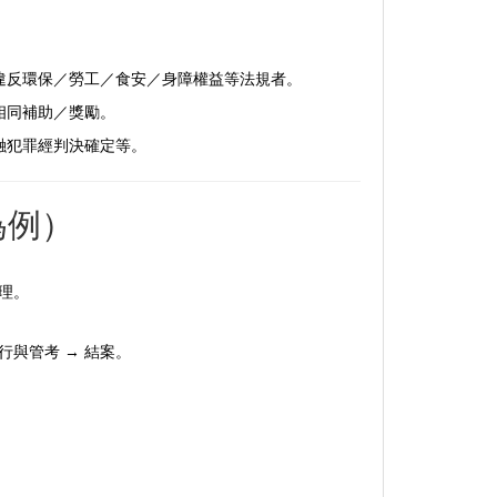
違反環保／勞工／食安／身障權益等法規者。
相同補助／獎勵。
融犯罪經判決確定等。
為例）
理。
行與管考 → 結案。