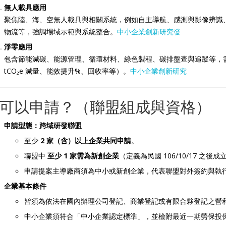
無人載具應用
聚焦陸、海、空無人載具與相關系統，例如自主導航、感測與影像辨識
物流等，強調場域示範與系統整合。
中小企業創新研究發
淨零應用
包含節能減碳、能源管理、循環材料、綠色製程、碳排盤查與追蹤等，
tCO₂e 減量、能效提升%、回收率等）。
中小企業創新研究
可以申請？（聯盟組成與資格）
申請型態：跨域研發聯盟
至少
2 家（含）以上企業共同申請
。
聯盟中
至少 1 家需為新創企業
（定義為民國 106/10/17 之後
申請提案主導廠商須為中小或新創企業，代表聯盟對外簽約與執
企業基本條件
皆須為依法在國內辦理公司登記、商業登記或有限合夥登記之營
中小企業須符合「中小企業認定標準」，並檢附最近一期勞保投