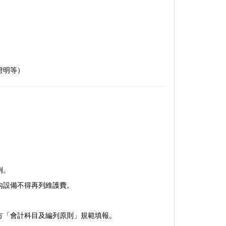
證明等）
例。
內設備不得再列維護費。
方「會計科目及編列原則」規範填報。