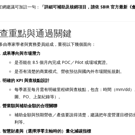
官網建議可加註一句：
「詳細可補助及核銷項目，請依 SBIR 官方最新
查重點與通過關鍵
多由專家學者與實務委員組成，重視以下幾個面向：
成果導向與市場潛力
是否能在 8.5 個月內完成 POC／Pilot 或場域實證。
是否有清楚的商業模式、營收預估與國內外市場開拓規劃。
明確的 KPI 與查核點設計
每季甚至每月需有明確里程碑與查核點，包含：時間（mm/dd
圖、PO、上架紀錄等）。
營業額與補助金額的合理關聯
補助金額與預期營收／產值要說得清楚，建議把年度營運目標切
利等。
智慧財產與（選擇淨零主軸時的）量化減碳指標