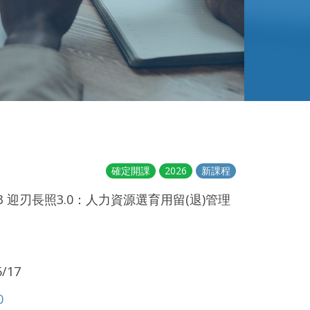
確定開課
2026
新課程
03 迎刃長照3.0：人力資源選育用留(退)管理
/17
0