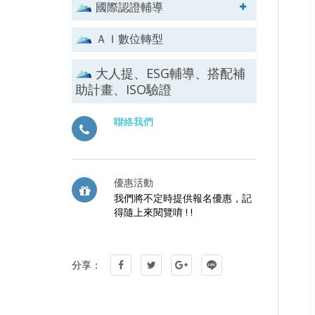
國際認證輔導
ＡＩ數位轉型
大人提、ESG輔導、搭配補
助計畫、ISO驗證
聯絡我們
優惠活動
我們將不定時提供報名優惠，記
得隨上來閱覽唷 ! !
分享：