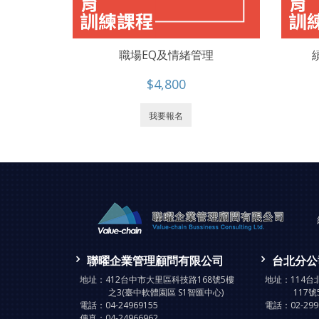
職場EQ及情緒管理
$4,800
我要報名
聯曜企業管理顧問有限公司
台北分公
地址：
412台中市大里區科技路168號5樓
地址：
114
之3(臺中軟體園區 S1智匯中心)
117號
電話：
04-24969155
電話：
02-29
傳真：
04-24966962