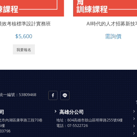
績效考核標準設計實務班
AI時代的人才招募新技
$5,600
需詢價
我要報名
統一編號：
53809468
司
高雄分公司
台北市內湖區康寧路三段70巷
地址：
804高雄市鼓山區明華路255號6樓
5樓
電話：
07-5522726
903798