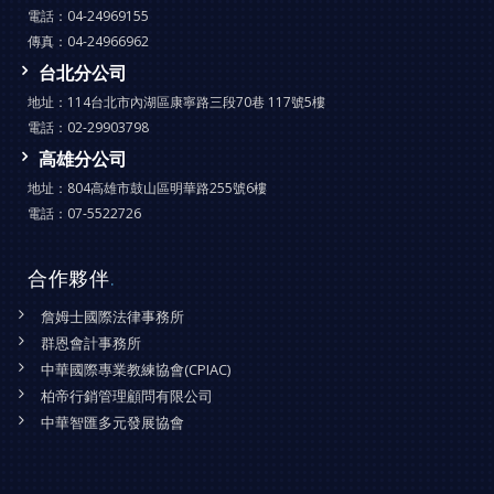
電話：
04-24969155
傳真：
04-24966962
台北分公司
地址：
114台北市內湖區康寧路三段70巷 117號5樓
電話：
02-29903798
高雄分公司
地址：
804高雄市鼓山區明華路255號6樓
電話：
07-5522726
合作夥伴
.
詹姆士國際法律事務所
群恩會計事務所
中華國際專業教練協會(CPIAC)
柏帝行銷管理顧問有限公司
中華智匯多元發展協會