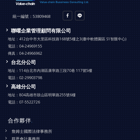
統一編號：
53809468
聯曜企業管理顧問有限公司
地址：
412台中市大里區科技路168號5樓之3(臺中軟體園區 S1智匯中心)
電話：
04-24969155
傳真：
04-24966962
台北分公司
地址：
114台北市內湖區康寧路三段70巷 117號5樓
電話：
02-29903798
高雄分公司
地址：
804高雄市鼓山區明華路255號6樓
電話：
07-5522726
合作夥伴
.
詹姆士國際法律事務所
群恩會計事務所