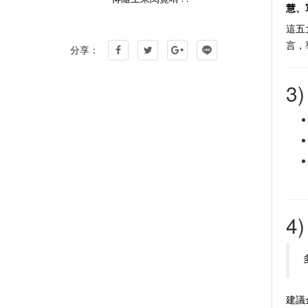
慧、
這五
言，
分享：
3
4
建議