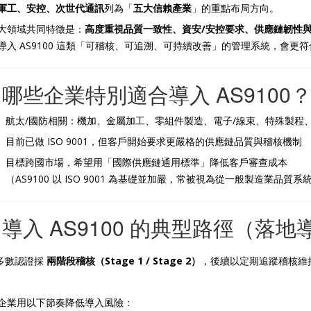
軍工、安控、次世代通訊
列為「
五大信賴產業
」的重點布局方向。
大領域共同特徵是：
高度重視品質一致性、資安/安控要求、供應鏈韌性
導入 AS9100 這類「可稽核、可追溯、可持續改善」的管理系統，會更
) 哪些企業特別適合導入 AS9100
航太/國防相關：機加、金屬加工、零組件製造、電子/線束、特殊製程
目前已做 ISO 9001，但客戶開始要求更嚴格的供應鏈品質與稽核機制
目標跨國市場，希望用「國際供應鏈通用標準」降低客戶審查成本
（AS9100 以 ISO 9001 為基礎並加嚴，常被視為從一般製造業品
) 導入 AS9100 的典型路徑（
多數認證採
兩階段稽核（Stage 1 / Stage 2）
，後續以定期追蹤稽核維
企業用以下節奏降低導入風險：