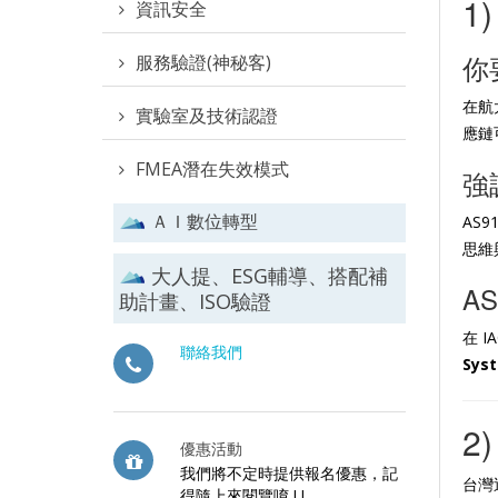
1
資訊安全
你
服務驗證(神秘客)
在航
實驗室及技術認證
應鏈
FMEA潛在失效模式
強
ＡＩ數位轉型
AS
思維
大人提、ESG輔導、搭配補
A
助計畫、ISO驗證
在 
聯絡我們
Sys
2
優惠活動
我們將不定時提供報名優惠，記
台灣
得隨上來閱覽唷 ! !