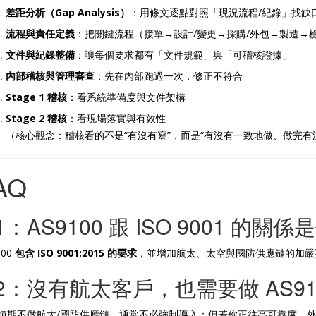
差距分析（Gap Analysis）
：用條文逐點對照「現況流程/紀錄」找缺
流程與責任定義
：把關鍵流程（接單→設計/變更→採購/外包→製造→
文件與紀錄整備
：讓每個要求都有「文件規範」與「可稽核證據」
內部稽核與管理審查
：先在內部跑過一次，修正不符合
Stage 1 稽核
：看系統準備度與文件架構
Stage 2 稽核
：看現場落實與有效性
（核心觀念：稽核看的不是“有沒有寫”，而是“有沒有一致地做、做完有
AQ
1：AS9100 跟 ISO 9001 的關
100
包含 ISO 9001:2015 的要求
，並增加航太、太空與國防供應鏈的加嚴
2：沒有航太客戶，也需要做 AS91
短期不做航太/國防供應鏈，通常不必強制導入；但若你正往高可靠度、