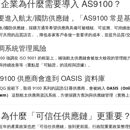
) 企業為什麼需要導入 AS9100？
要進入航太/國防供應鏈，「AS9100 常是
太/國防供應鏈，採購方通常希望供應商具備可被稽核、可追溯、可持續改善
可共用的品質語言」，降低各家客戶各做一套要求的成本，並提升品質/交
調系統管理風險
9100 強調在 ISO 9001 的框架上，補強航太供應鏈會被放大檢視的
與持續改善等（重點是「可驗證」的流程與證據）。
S9100 供應商會進到 OASIS 資料庫
IAQG 規範下，取得 9100 系列的認證/註冊供應商，會被納入
OASIS（Onli
tem）
這類航太供應商資訊系統，方便採購方查詢與供應鏈管理（實務上
) 為什麼「可信任供應鏈」更重要
近年的產業政策也把「可信任供應鏈」放到更前面。行政院重要政策整理