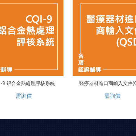
QI-9 鋁合金熱處理評核系統
醫療器材進口商輸入文件(Q
需詢價
需詢價