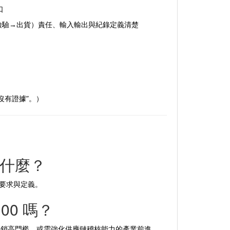
口
檢驗→出貨）責任、輸入輸出與紀錄定義清楚
沒有證據”。）
係是什麼？
要求與定義。
00 嗎？
外銷高門檻、或需強化供應鏈稽核能力的產業前進，