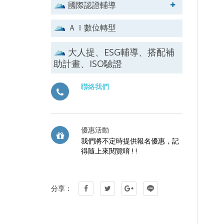
國際認證輔導
ＡＩ數位轉型
大人提、ESG輔導、搭配補
助計畫、ISO驗證
聯絡我們
優惠活動
我們將不定時提供報名優惠，記
得隨上來閱覽唷 ! !
分享：