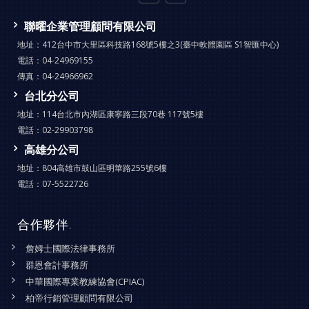
聯曜企業管理顧問有限公司
地址：
412台中市大里區科技路168號5樓之3(臺中軟體園區 S1智匯中心)
電話：
04-24969155
傳真：
04-24966962
台北分公司
地址：
114台北市內湖區康寧路三段70巷 117號5樓
電話：
02-29903798
高雄分公司
地址：
804高雄市鼓山區明華路255號6樓
電話：
07-5522726
合作夥伴
.
詹姆士國際法律事務所
群恩會計事務所
中華國際專業教練協會(CPIAC)
柏帝行銷管理顧問有限公司