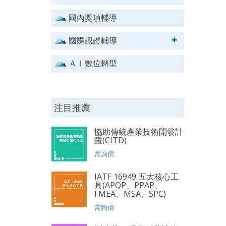
國內獎項輔導
國際認證輔導
ＡＩ數位轉型
注目推薦
協助傳統產業技術開發計
畫(CITD)
需詢價
IATF 16949 五大核心工
具(APQP、PPAP、
FMEA、MSA、SPC)
需詢價