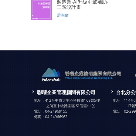
製造業-AI升級引擎補助-
三階段計畫
需詢價
聯曜企業管理顧問有限公司
台北分公
地址：
412台中市大里區科技路168號5樓
地址：
114
之3(臺中軟體園區 S1智匯中心)
117號
電話：
04-24969155
電話：
02-29
傳真：
04-24966962