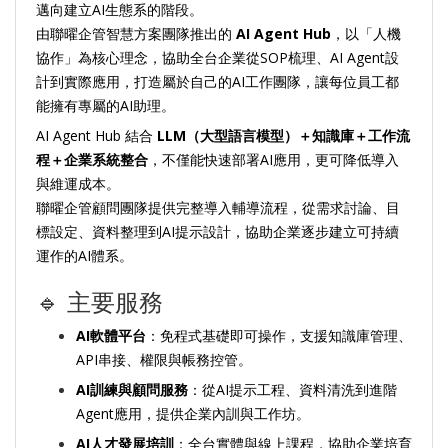
邁向建立AI生態系的階段。
由聯曜企管智慧方案團隊推出的
AI Agent Hub
，以「人機
協作」為核心理念，協助全台企業從SOP梳理、AI Agent設
計到實際應用，打造屬於自己的AI工作團隊，讓每位員工都
能擁有專屬的AI助理。
AI Agent Hub 結合
LLM（大型語言模型）＋知識庫＋工作流
程＋企業系統整合
，不僅能快速部署AI應用，更可降低導入
與維運成本。
聯曜企管顧問團隊提供完整導入輔導流程，從需求討論、目
標設定、資料整理到AI提示設計，協助企業逐步建立可持續
運作的AI體系。
🔹 主要服務
AI軟體平台
：免程式基礎即可操作，支援知識庫管理、
API串接、權限與帳務控管。
AI訓練與顧問服務
：從AI提示工程、資料清洗到進階
Agent應用，提供企業內訓與工作坊。
AI人才發展培訓
：全台實體與線上課程，協助企業培育