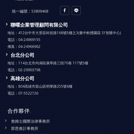
統一編號：
53809468
聯曜企業管理顧問有限公司
地址：
412台中市大里區科技路168號5樓之3(臺中軟體園區 S1智匯中心)
電話：
04-24969155
傳真：
04-24966962
台北分公司
地址：
114台北市內湖區康寧路三段70巷 117號5樓
電話：
02-29903798
高雄分公司
地址：
804高雄市鼓山區明華路255號6樓
電話：
07-5522726
合作夥伴
.
詹姆士國際法律事務所
群恩會計事務所