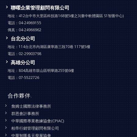
聯曜企業管理顧問有限公司
地址：
412台中市大里區科技路168號5樓之3(臺中軟體園區 S1智匯中心)
電話：
04-24969155
傳真：
04-24966962
台北分公司
地址：
114台北市內湖區康寧路三段70巷 117號5樓
電話：
02-29903798
高雄分公司
地址：
804高雄市鼓山區明華路255號6樓
電話：
07-5522726
合作夥伴
.
詹姆士國際法律事務所
群恩會計事務所
中華國際專業教練協會(CPIAC)
柏帝行銷管理顧問有限公司
中華智匯多元發展協會