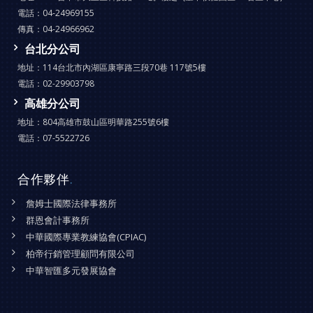
電話：
04-24969155
傳真：
04-24966962
台北分公司
地址：
114台北市內湖區康寧路三段70巷 117號5樓
電話：
02-29903798
高雄分公司
地址：
804高雄市鼓山區明華路255號6樓
電話：
07-5522726
合作夥伴
.
詹姆士國際法律事務所
群恩會計事務所
中華國際專業教練協會(CPIAC)
柏帝行銷管理顧問有限公司
中華智匯多元發展協會