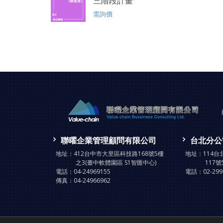
三階段計畫
需詢價
聯曜企業管理顧問有限公司
台北分公
地址：
412台中市大里區科技路168號5樓
地址：
114
之3(臺中軟體園區 S1智匯中心)
117號
電話：
04-24969155
電話：
02-29
傳真：
04-24966962