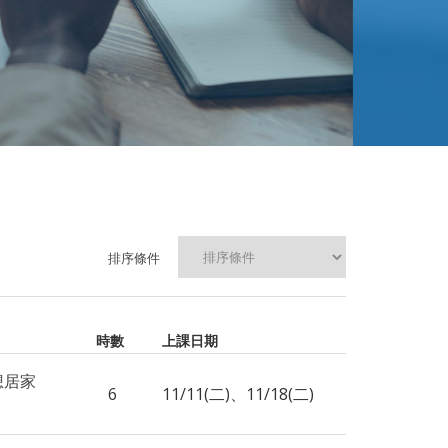
排序條件
時數
上課日期
想居家
6
11/11(二)、11/18(二)