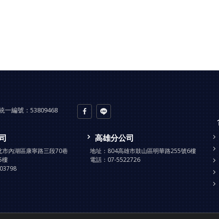
統一編號：
53809468
司
高雄分公司
台北市內湖區康寧路三段70巷
地址：
804高雄市鼓山區明華路255號6樓
5樓
電話：
07-5522726
903798