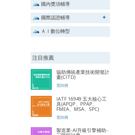
國內獎項輔導
國際認證輔導
ＡＩ數位轉型
注目推薦
協助傳統產業技術開發計
畫(CITD)
需詢價
IATF 16949 五大核心工
具(APQP、PPAP、
FMEA、MSA、SPC)
需詢價
製造業-AI升級引擎補助-