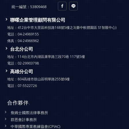
統一編號：
53809468
聯曜企業管理顧問有限公司
地址：
412台中市大里區科技路168號5樓之3(臺中軟體園區 S1智匯中心)
電話：
04-24969155
傳真：
04-24966962
台北分公司
地址：
114台北市內湖區康寧路三段70巷 117號5樓
電話：
02-29903798
高雄分公司
地址：
804高雄市鼓山區明華路255號6樓
電話：
07-5522726
合作夥伴
.
詹姆士國際法律事務所
群恩會計事務所
中華國際專業教練協會(CPIAC)