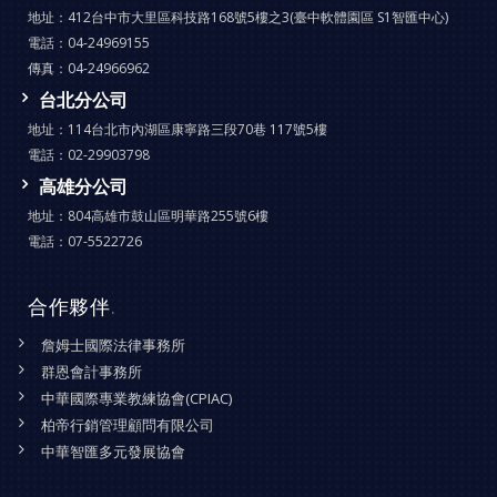
地址：
412台中市大里區科技路168號5樓之3(臺中軟體園區 S1智匯中心)
電話：
04-24969155
傳真：
04-24966962
台北分公司
地址：
114台北市內湖區康寧路三段70巷 117號5樓
電話：
02-29903798
高雄分公司
地址：
804高雄市鼓山區明華路255號6樓
電話：
07-5522726
合作夥伴
.
詹姆士國際法律事務所
群恩會計事務所
中華國際專業教練協會(CPIAC)
柏帝行銷管理顧問有限公司
中華智匯多元發展協會